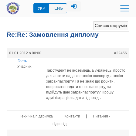
УКР
ENG
Список форумів
Re:Re: Замовлення диплому
01.01.2012 о 00:00
#22456
Гость
Учасник
Так студент не іноземець, а українець, просто
для анкети надав не копію паспорту, а копію
загранпаспорту. І я не знаю що робити,
попросити надати копію паспорту, чи
підійдуть дані загранпаспорту? Прошу
адміністрацію надати відповідь.
|
|
Технічна підтримка
Контакти
Питання -
відповідь