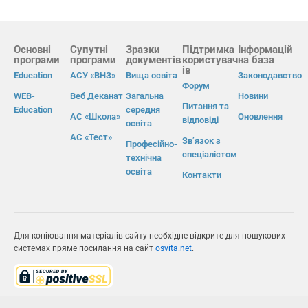
Основні
Супутні
Зразки
Підтримка
Інформацій
програми
програми
документів
користувач
на база
ів
Education
АСУ «ВНЗ»
Вища освіта
Законодавство
Форум
WEB-
Веб Деканат
Загальна
Новини
Питання та
Education
середня
АС «Школа»
Оновлення
відповіді
освіта
АС «Тест»
Зв’язок з
Професійно-
спеціалістом
технічна
освіта
Контакти
Для копіювання матеріалів сайту необхідне відкрите для пошукових
системах пряме посилання на сайт
osvita.net
.
© Інформаційно-виробнича система «Освіта» 2026.