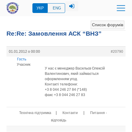
УКР
ENG
Список форумів
Re:Re: Замовлення АСК “ВНЗ”
01.01.2012 о 00:00
#20790
Гость
Учасник
У нас є менеджер Васильєв Олексій
Валентинович, який займається
оформленням угод.
Контакті телефони:
+3 8 044 246 27 84 (*148)
факс +3 8 044 246 27 83
|
|
Технічна підтримка
Контакти
Питання -
відповідь