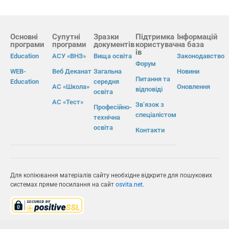
Основні
Супутні
Зразки
Підтримка
Інформацій
програми
програми
документів
користувач
на база
ів
Education
АСУ «ВНЗ»
Вища освіта
Законодавство
Форум
WEB-
Веб Деканат
Загальна
Новини
Питання та
Education
середня
АС «Школа»
Оновлення
відповіді
освіта
АС «Тест»
Зв’язок з
Професійно-
спеціалістом
технічна
освіта
Контакти
Для копіювання матеріалів сайту необхідне відкрите для пошукових
системах пряме посилання на сайт
osvita.net
.
© Інформаційно-виробнича система «Освіта» 2026.