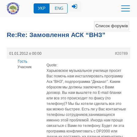
УКР
ENG
Список форумів
Re:Re: Замовлення АСК “ВНЗ”
01.01.2012 о 00:00
#20789
Гость
Quote:
Учасник
Харьковское музыкальное училище просит
Вас помочь нам инсталлировать программу
Аск “ВНЗ”, подпрограмма “Деканат”. Каким
образом мы должны заключить с Вами
договор. Вы нам вышлете по Е-mail бланки
или все это происходит по факсу (по
телефону)? Мы бы хотели сделать все это
как можно быстрее. Есть ли у Вас контактные
телефоны сотрудников,занимающихся
именно этой проблемой. Иногда нам проще
связаться с Вами по телефону. Будет ли эта
программа конфликтовать с DP2000 или
лучше их поставить на разные компьютеры