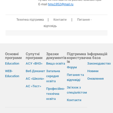
E-mail
hmu1952@mail.ru
|
|
Технічна підтримка
Контакти
Питання -
відповідь
Основні
Супутні
Зразки
Підтримка
Інформацій
програми
програми
документів
користувач
на база
ів
Education
АСУ «ВНЗ»
Вища освіта
Законодавство
Форум
WEB-
Веб Деканат
Загальна
Новини
Питання та
Education
середня
АС «Школа»
Оновлення
відповіді
освіта
АС «Тест»
Зв’язок з
Професійно-
спеціалістом
технічна
освіта
Контакти