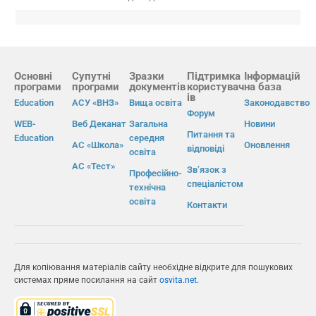
Основні
Супутні
Зразки
Підтримка
Інформацій
програми
програми
документів
користувач
на база
ів
Education
АСУ «ВНЗ»
Вища освіта
Законодавство
Форум
WEB-
Веб Деканат
Загальна
Новини
Питання та
Education
середня
АС «Школа»
Оновлення
відповіді
освіта
АС «Тест»
Зв’язок з
Професійно-
спеціалістом
технічна
освіта
Контакти
Для копіювання матеріалів сайту необхідне відкрите для пошукових
системах пряме посилання на сайт
osvita.net
.