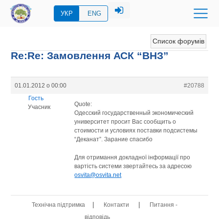
УКР
ENG
Список форумів
Re:Re: Замовлення АСК “ВНЗ”
01.01.2012 о 00:00
#20788
Гость
Quote:
Учасник
Одесский государственный экономический
университет просит Вас сообщить о
стоимости и условиях поставки подсистемы
“Деканат”. Зарание спасибо
Для отримання докладної інформації про
вартість системи звертайтесь за адресою
osvita@osvita.net
|
|
Технічна підтримка
Контакти
Питання -
відповідь