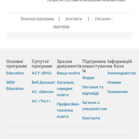
|
|
Технічна підтримка
Контакти
Питання -
відповідь
Основні
Супутні
Зразки
Підтримка
Інформацій
програми
програми
документів
користувач
на база
ів
Education
АСУ «ВНЗ»
Вища освіта
Законодавство
Форум
WEB-
Веб Деканат
Загальна
Новини
Питання та
Education
середня
АС «Школа»
Оновлення
відповіді
освіта
АС «Тест»
Зв’язок з
Професійно-
спеціалістом
технічна
освіта
Контакти