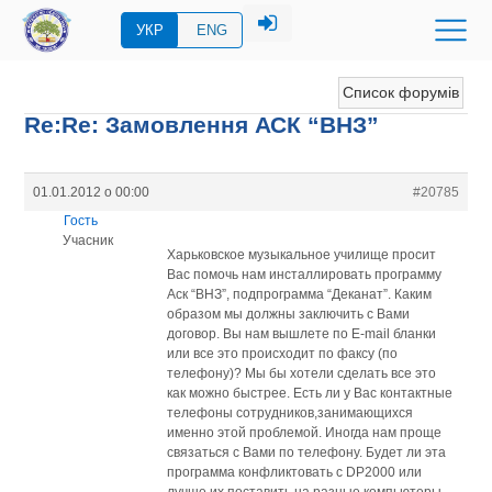
УКР
ENG
Список форумів
Re:Re: Замовлення АСК “ВНЗ”
01.01.2012 о 00:00
#20785
Гость
Учасник
Харьковское музыкальное училище просит
Вас помочь нам инсталлировать программу
Аск “ВНЗ”, подпрограмма “Деканат”. Каким
образом мы должны заключить с Вами
договор. Вы нам вышлете по Е-mail бланки
или все это происходит по факсу (по
телефону)? Мы бы хотели сделать все это
как можно быстрее. Есть ли у Вас контактные
телефоны сотрудников,занимающихся
именно этой проблемой. Иногда нам проще
связаться с Вами по телефону. Будет ли эта
программа конфликтовать с DP2000 или
лучше их поставить на разные компьютеры.