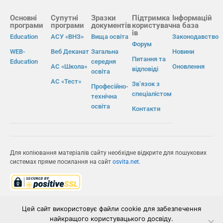
Основні
Супутні
Зразки
Підтримка
Інформацій
програми
програми
документів
користувач
на база
ів
Education
АСУ «ВНЗ»
Вища освіта
Законодавство
Форум
WEB-
Веб Деканат
Загальна
Новини
Питання та
Education
середня
АС «Школа»
Оновлення
відповіді
освіта
АС «Тест»
Зв’язок з
Професійно-
спеціалістом
технічна
освіта
Контакти
Для копіювання матеріалів сайту необхідне відкрите для пошукових
системах пряме посилання на сайт
osvita.net
.
© Інформаційно-виробнича система «Освіта» 2026.
Цей сайт використовує файли cookie для забезпечення
найкращого користувацького досвіду.