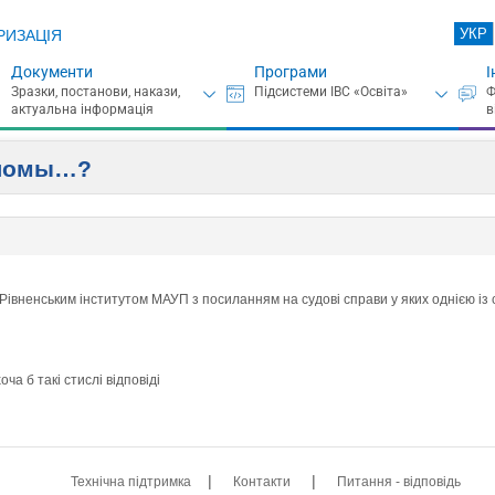
УКР
РИЗАЦІЯ
Документи
Програми
І
пломы…?
Рівненським інститутом МАУП з посиланням на судові справи у яких однією із ст
ча б такі стислі відповіді
|
|
Технічна підтримка
Контакти
Питання - відповідь