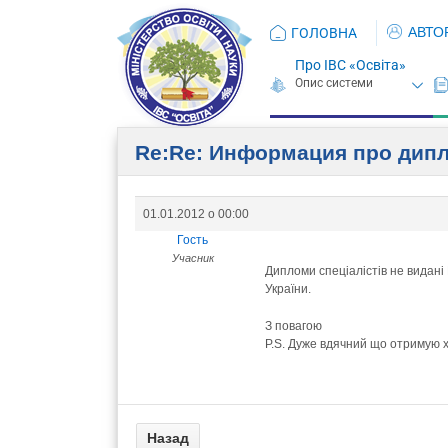
АВТО
ГОЛОВНА
Про ІВС «Освіта»
Re:Re: Информация про ди
01.01.2012 о 00:00
Гость
Учасник
Дипломи спеціалістів не видані 
України.
З повагою
P.S. Дуже вдячний що отримую хо