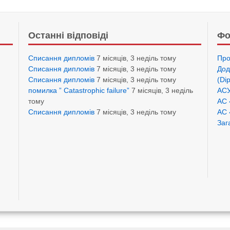
Останні відповіді
Фо
Списання дипломів
7 місяців, 3 неділь тому
Про
Списання дипломів
7 місяців, 3 неділь тому
Дод
Списання дипломів
7 місяців, 3 неділь тому
(Di
помилка ” Catastrophic failure”
7 місяців, 3 неділь
АСУ
тому
АС 
Списання дипломів
7 місяців, 3 неділь тому
АС 
Заг