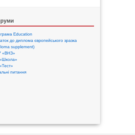
руми
грама Eduсation
аток до диплома європейського зразка
ploma supplement)
 «ВНЗ»
«Школа»
«Тест»
альні питання