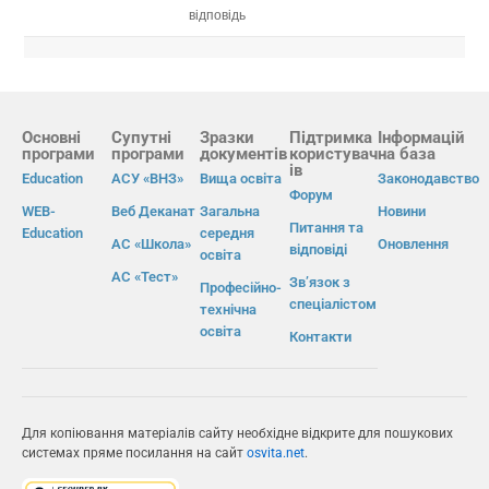
відповідь
Основні
Супутні
Зразки
Підтримка
Інформацій
програми
програми
документів
користувач
на база
ів
Education
АСУ «ВНЗ»
Вища освіта
Законодавство
Форум
WEB-
Веб Деканат
Загальна
Новини
Питання та
Education
середня
АС «Школа»
Оновлення
відповіді
освіта
АС «Тест»
Зв’язок з
Професійно-
спеціалістом
технічна
освіта
Контакти
Для копіювання матеріалів сайту необхідне відкрите для пошукових
системах пряме посилання на сайт
osvita.net
.