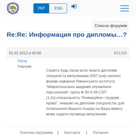
УКР
ENG
Список форумів
Re:Re: Информация про дипломы…?
01.01.2012 о 00:00
#21260
Гость
Учасник
Скажіть будь ласка коли чекати дипломів
спеціаліста випускникам 2007 року заочної
форми навчання Рівненського інституту
“Міжрегіональна академія управління
персоналом”, група Ф-30-5-06 С5П
(1,3з),спеціальність “Комерційне і трудове
право”, чекаємо на дипломи спеціалістів. для
полегшення Вашого пошуку на Вашу вимогу
може надати прізвища випускників
|
|
Технічна підтримка
Контакти
Питання -