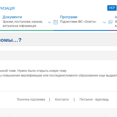
УКР
РИЗАЦІЯ
Документи
Програми
І
пломы…?
анной теме. Нужно было открыть новую тему.
уты повышения квалификации или последеипломного образования еще выдают
|
|
Технічна підтримка
Контакти
Питання - відповідь