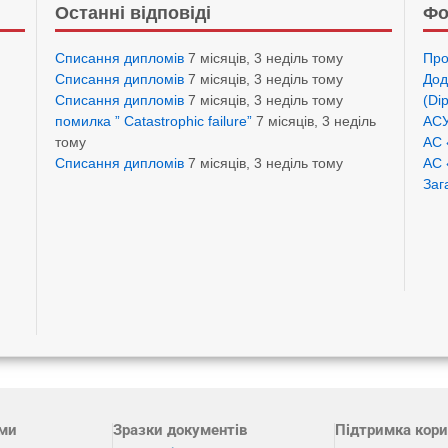
Останні відповіді
Фо
Списання дипломів
7 місяців, 3 неділь тому
Про
Списання дипломів
7 місяців, 3 неділь тому
Дод
Списання дипломів
7 місяців, 3 неділь тому
(Di
помилка ” Catastrophic failure”
7 місяців, 3 неділь
АСУ
тому
АС 
Списання дипломів
7 місяців, 3 неділь тому
АС 
Заг
ами
Зразки документів
Підтримка кори