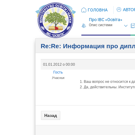
АВТО
ГОЛОВНА
Про ІВС «Освіта»
Re:Re: Информация про ди
01.01.2012 о 00:00
Гость
Учасник
1. Ваш вопрос не относится к д
2. Да, действительны. Инстит