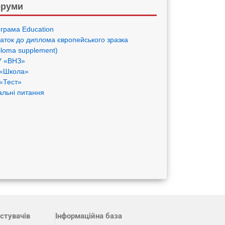
руми
грама Eduсation
аток до диплома європейського зразка
ploma supplement)
 «ВНЗ»
«Школа»
«Тест»
альні питання
стувачів
Інформаційна база