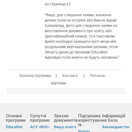
на странице 22
“Якщо, для створення заявки, значення
деяких полів не потрібні або Вам не відомі
(наприклад, фото для створення заявки на
виготовлення документу про освіту, або
ідентифікаційний номер), то в текстовому
файлі необхідно залишити пусті місця між
роздільними вертикальними рисками, після
імпорту даних до програми Education
відповідні поля анкети не будуть заповнені.”
|
|
Технічна підтримка
Контакти
Питання -
відповідь
Основні
Супутні
Зразки
Підтримка
Інформацій
програми
програми
документів
користувач
на база
ів
Education
АСУ «ВНЗ»
Вища освіта
Законодавство
Форум