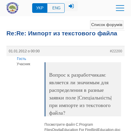
УКР
ENG
Список форумів
Re:Re: Импорт из текстового файла
01.01.2012 о 00:00
#22200
Гость
Учасник
Вопрос к разработчикам:
является ли значимым для
распределения в разные
заявки поле |Спеціальність|
при импорте из текстового
файла?
Посмотрите файл C:Program
FilesOsvitaEducation For FireBirdEducation.doc