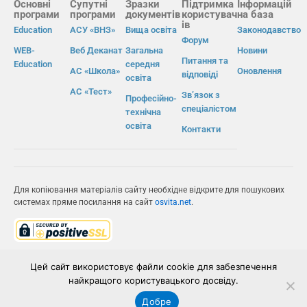
Основні
Супутні
Зразки
Підтримка
Інформацій
програми
програми
документів
користувач
на база
ів
Education
АСУ «ВНЗ»
Вища освіта
Законодавство
Форум
WEB-
Веб Деканат
Загальна
Новини
Питання та
Education
середня
АС «Школа»
Оновлення
відповіді
освіта
АС «Тест»
Зв’язок з
Професійно-
спеціалістом
технічна
освіта
Контакти
Для копіювання матеріалів сайту необхідне відкрите для пошукових
системах пряме посилання на сайт
osvita.net
.
© Інформаційно-виробнича система «Освіта» 2026.
Цей сайт використовує файли cookie для забезпечення
найкращого користувацького досвіду.
ІВС «ОСВІТА»
Добре