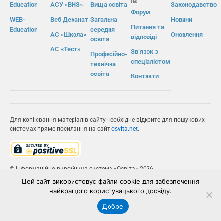
ів
Education
АСУ «ВНЗ»
Вища освіта
Законодавство
Форум
WEB-
Веб Деканат
Загальна
Новини
Питання та
Education
середня
АС «Школа»
Оновлення
відповіді
освіта
АС «Тест»
Зв’язок з
Професійно-
спеціалістом
технічна
освіта
Контакти
Для копіювання матеріалів сайту необхідне відкрите для пошукових
системах пряме посилання на сайт
osvita.net
.
© Інформаційно-виробнича система «Освіта» 2026.
Цей сайт використовує файли cookie для забезпечення
ІВС «ОСВІТА»
найкращого користувацького досвіду.
Добре