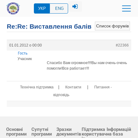
УКР
ENG
Re:Re: Виставлення балів
Список форумів
01.01.2012 о 00:00
#22366
Гость
Учасник
Спасибо Вам огромное!!!!Вы нам очень-очень
помогли!Все работает!!!
|
|
Технічна підтримка
Контакти
Питання -
відповідь
Основні
Супутні
Зразки
Підтримка
Інформацій
програми
програми
документів
користувач
на база