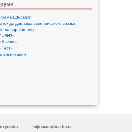
руми
грама Eduсation
аток до диплома європейського зразка
ploma supplement)
 «ВНЗ»
«Школа»
«Тест»
альні питання
стувачів
Інформаційна база