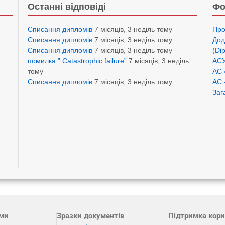
Останні відповіді
Фо
Списання дипломів
7 місяців, 3 неділь тому
Про
Списання дипломів
7 місяців, 3 неділь тому
Дод
Списання дипломів
7 місяців, 3 неділь тому
(Di
помилка ” Catastrophic failure”
7 місяців, 3 неділь
АСУ
тому
АС 
Списання дипломів
7 місяців, 3 неділь тому
АС 
Заг
ами
Зразки документів
Підтримка кори