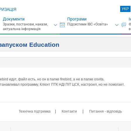
УКР
РИЗАЦІЯ
Документи
Програми
І
запуском Education
rd идут, файл есть, но он в папке firebird, а не в папке osvita.
анавливал программу, Клієнт ПТК НДІ ПІТ ЦСК, настроил, но не помогает.
|
|
Технічна підтримка
Контакти
Питання - відповідь