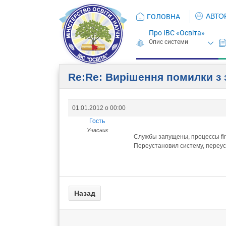
АВТО
ГОЛОВНА
Про ІВС «Освіта»
Re:Re: Вирішення помилки з 
01.01.2012 о 00:00
Гость
Учасник
Службы запущены, процессы firebi
Переустановил систему, переуст