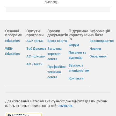
відповідь
Основні
Супутні
Зразки
Підтримка
Інформацій
програми
програми
документів
користувач
на база
ів
Education
АСУ «ВНЗ»
Вища освіта
Законодавство
Форум
WEB-
Веб Деканат
Загальна
Новини
Питання та
Education
середня
АС «Школа»
Оновлення
відповіді
освіта
АС «Тест»
Зв’язок з
Професійно-
спеціалістом
технічна
освіта
Контакти
Для копіювання матеріалів сайту необхідне відкрите для пошукових
системах пряме посилання на сайт
osvita.net
.