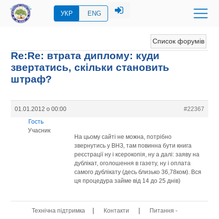
УКР
ENG
Список форумів
Re:Re: втрата диплому: куди
звертатись, скільки становить
штраф?
01.01.2012 о 00:00
#22367
Гость
Учасник
На цьому сайті не можна, потрібно
звернутись у ВНЗ, там повинна бути книга
реєстрації ну і ксерокопія, ну а далі: заяву на
дублікат, оголошення в газету, ну і оплата
самого дублікату (десь близько 36,78ком). Вся
ця процедура займе від 14 до 25 днів)
|
|
Технічна підтримка
Контакти
Питання -