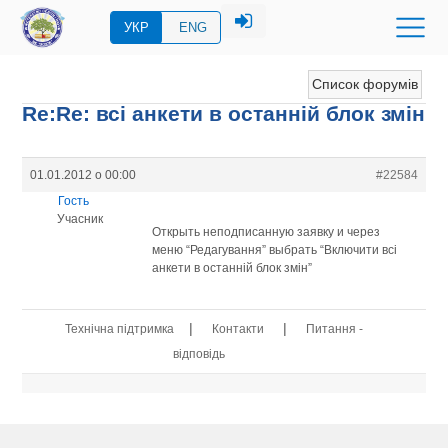
УКР
ENG
Список форумів
Re:Re: всі анкети в останній блок змін
01.01.2012 о 00:00
#22584
Гость
Учасник
Открыть неподписанную заявку и через
меню “Редагування” выбрать “Включити всі
анкети в останній блок змін”
|
|
Технічна підтримка
Контакти
Питання -
відповідь