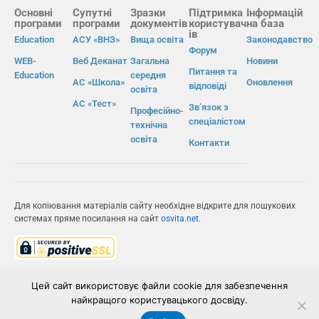
Основні
Супутні
Зразки
Підтримка
Інформацій
програми
програми
документів
користувач
на база
ів
Education
АСУ «ВНЗ»
Вища освіта
Законодавство
Форум
WEB-
Веб Деканат
Загальна
Новини
Питання та
Education
середня
АС «Школа»
Оновлення
відповіді
освіта
АС «Тест»
Зв’язок з
Професійно-
спеціалістом
технічна
освіта
Контакти
Для копіювання матеріалів сайту необхідне відкрите для пошукових
системах пряме посилання на сайт
osvita.net
.
© Інформаційно-виробнича система «Освіта» 2026.
Цей сайт використовує файли cookie для забезпечення
найкращого користувацького досвіду.
ІВС «ОСВІТА»