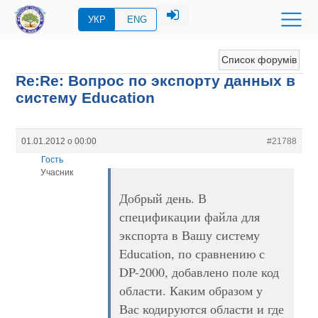
УКР
ENG
Список форумів
Re:Re: Вопрос по экспорту данных в
систему Eduсation
01.01.2012 о 00:00
#21788
Гость
Учасник
Добрый день. В
спецификации файла для
экспорта в Вашу систему
Eduсation, по сравнению с
DP-2000, добавлено поле код
области. Каким образом у
Вас кодируются области и где