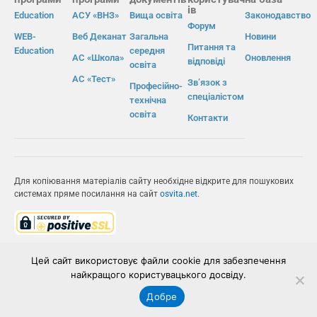
ів
Education
АСУ «ВНЗ»
Вища освіта
Законодавство
Форум
WEB-
Веб Деканат
Загальна
Новини
Питання та
Education
середня
АС «Школа»
Оновлення
відповіді
освіта
АС «Тест»
Зв’язок з
Професійно-
спеціалістом
технічна
освіта
Контакти
Для копіювання матеріалів сайту необхідне відкрите для пошукових
системах пряме посилання на сайт
osvita.net
.
© Інформаційно-виробнича система «Освіта» 2026.
Цей сайт використовує файли cookie для забезпечення
найкращого користувацького досвіду.
ІВС «ОСВІТА»
Добре