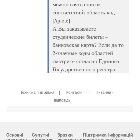
можно взять список
соответствий область-код.
[/quote]
А Вы заказываете
студенческие билеты –
банковская карта? Если да то
2-значные коды областей
смотрите согласно Единого
Государственного реестра
|
|
Технічна підтримка
Контакти
Питання -
відповідь
Основні
Супутні
Зразки
Підтримка
Інформацій
програми
програми
документів
користувач
на база