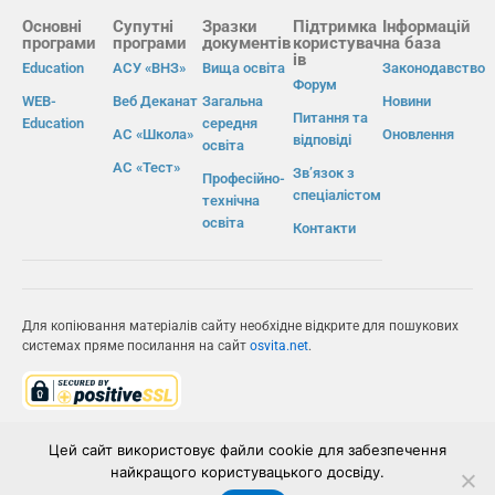
Основні
Супутні
Зразки
Підтримка
Інформацій
програми
програми
документів
користувач
на база
ів
Education
АСУ «ВНЗ»
Вища освіта
Законодавство
Форум
WEB-
Веб Деканат
Загальна
Новини
Питання та
Education
середня
АС «Школа»
Оновлення
відповіді
освіта
АС «Тест»
Зв’язок з
Професійно-
спеціалістом
технічна
освіта
Контакти
Для копіювання матеріалів сайту необхідне відкрите для пошукових
системах пряме посилання на сайт
osvita.net
.
© Інформаційно-виробнича система «Освіта» 2026.
Цей сайт використовує файли cookie для забезпечення
найкращого користувацького досвіду.
ІВС «ОСВІТА»