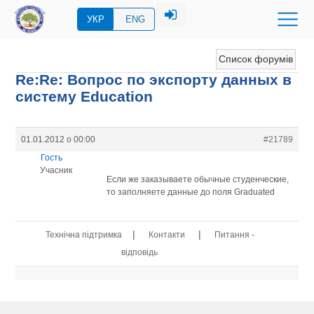
УКР
ENG
Список форумів
Re:Re: Вопрос по экспорту данных в
систему Eduсation
01.01.2012 о 00:00
#21789
Гость
Учасник
Если же заказываете обычные студенческие,
то заполняете данные до поля Graduated
|
|
Технічна підтримка
Контакти
Питання -
відповідь