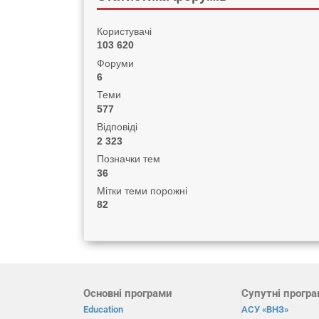
Користувачі
103 620
Форуми
6
Теми
577
Відповіді
2 323
Позначки тем
36
Мітки теми порожні
82
Основні програми
Супутні прогр
Education
АСУ «ВНЗ»