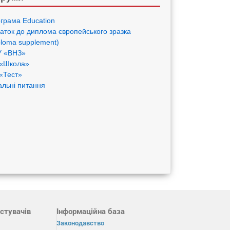
грама Eduсation
аток до диплома європейського зразка
ploma supplement)
 «ВНЗ»
«Школа»
«Тест»
альні питання
стувачів
Інформаційна база
Законодавство