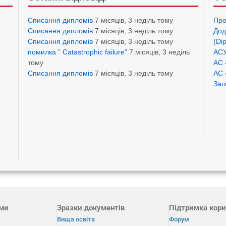
Списання дипломів
7 місяців, 3 неділь тому
Про
Списання дипломів
7 місяців, 3 неділь тому
Дод
Списання дипломів
7 місяців, 3 неділь тому
(Di
помилка ” Catastrophic failure”
7 місяців, 3 неділь
АСУ
тому
АС 
Списання дипломів
7 місяців, 3 неділь тому
АС 
Заг
ами
Зразки документів
Підтримка кори
Вища освіта
Форум