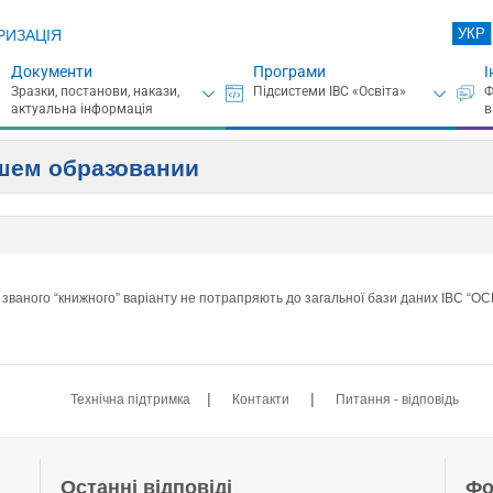
УКР
РИЗАЦІЯ
Документи
Програми
І
сшем образовании
 званого “книжного” варіанту не потрапряють до загальної бази даних ІВС “ОС
|
|
Технічна підтримка
Контакти
Питання - відповідь
Останні відповіді
Фо