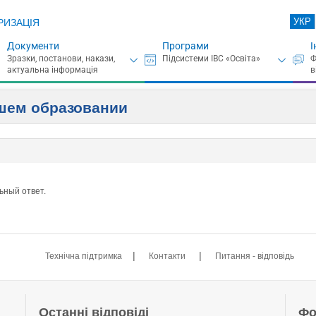
УКР
РИЗАЦІЯ
Документи
Програми
І
сшем образовании
ьный ответ.
|
|
Технічна підтримка
Контакти
Питання - відповідь
Останні відповіді
Фо