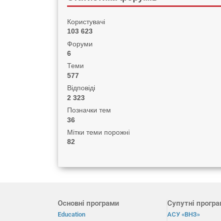
Користувачі
103 623
Форуми
6
Теми
577
Відповіді
2 323
Позначки тем
36
Мітки теми порожні
82
Основні програми
Супутні прогр
Education
АСУ «ВНЗ»