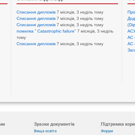
Списання дипломів
7 місяців, 3 неділь тому
Про
Списання дипломів
7 місяців, 3 неділь тому
Дод
Списання дипломів
7 місяців, 3 неділь тому
(Di
помилка ” Catastrophic failure”
7 місяців, 3 неділь
АСУ
тому
АС 
Списання дипломів
7 місяців, 3 неділь тому
АС 
Заг
ами
Зразки документів
Підтримка кори
Вища освіта
Форум