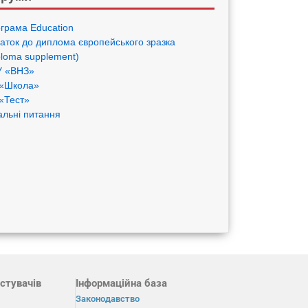
грама Eduсation
аток до диплома європейського зразка
ploma supplement)
 «ВНЗ»
«Школа»
«Тест»
альні питання
стувачів
Інформаційна база
Законодавство