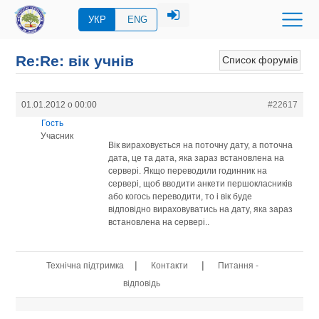
УКР
ENG
Re:Re: вік учнів
Список форумів
01.01.2012 о 00:00
#22617
Гость
Учасник
Вік вираховується на поточну дату, а поточна
дата, це та дата, яка зараз встановлена на
сервері. Якщо переводили годинник на
сервері, щоб вводити анкети першокласників
або когось переводити, то і вік буде
відповідно вираховуватись на дату, яка зараз
встановлена на сервері..
|
|
Технічна підтримка
Контакти
Питання -
відповідь