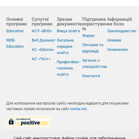
Основні
Супутні
Зразки
Підтримка
Інформацій
програми
програми
документів
користувач
на база
ів
Education
АСУ «ВНЗ»
Вища освіта
Законодавство
Форум
WEB-
Веб Деканат
Загальна
Новини
Питання та
Education
середня
АС «Школа»
Оновлення
відповіді
освіта
АС «Тест»
Зв’язок з
Професійно-
спеціалістом
технічна
освіта
Контакти
Для копіювання матеріалів сайту необхідне відкрите для пошукових
системах пряме посилання на сайт
osvita.net
.
© Інформаційно-виробнича система «Освіта» 2026.
Цей сайт використовує файли cookie для забезпечення