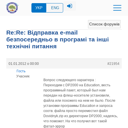
УКР
ENG
Список форумів
Re:Re: Відправка e-mail
безпосередньо в програмі та інші
технічні питання
01.01.2012 о 00:00
#21954
Гость
Учасник
Вопрос следующего характера :
Переходим с DP2000 на Education, весть
программный пакет, который был нам
передан на флеш-носителе установили,
файла или похожего на нем не было. После
установки программы Education и запроса
соотв. файла просто переместил файл
Dovidnyk.zip из директории DP2000, надеясь,
что поможет. На что получил вот такой
фатал-эррор