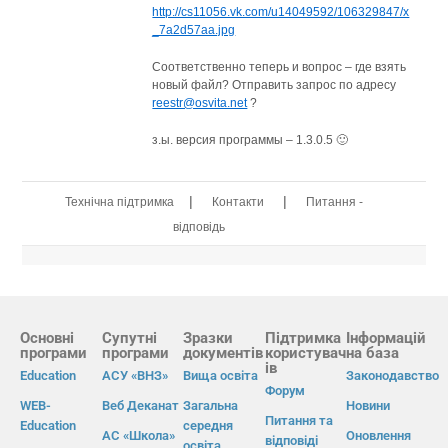
http://cs11056.vk.com/u14049592/106329847/x
_7a2d57aa.jpg
Соответственно теперь и вопрос – где взять
новый файл? Отправить запрос по адресу
reestr@osvita.net
?
з.ы. версия программы – 1.3.0.5 🙂
|
|
Технічна підтримка
Контакти
Питання -
відповідь
Основні
Супутні
Зразки
Підтримка
Інформацій
програми
програми
документів
користувач
на база
ів
Education
АСУ «ВНЗ»
Вища освіта
Законодавство
Форум
WEB-
Веб Деканат
Загальна
Новини
Питання та
Education
середня
АС «Школа»
Оновлення
відповіді
освіта