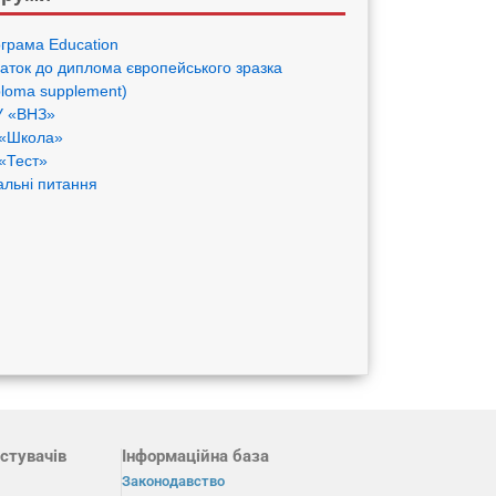
грама Eduсation
аток до диплома європейського зразка
ploma supplement)
 «ВНЗ»
«Школа»
«Тест»
альні питання
стувачів
Інформаційна база
Законодавство