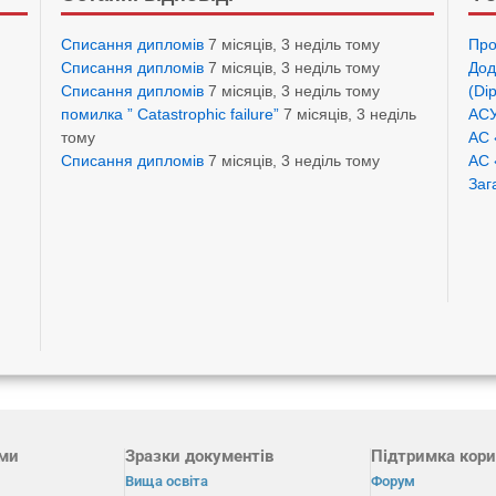
Списання дипломів
7 місяців, 3 неділь тому
Про
Списання дипломів
7 місяців, 3 неділь тому
Дод
Списання дипломів
7 місяців, 3 неділь тому
(Di
помилка ” Catastrophic failure”
7 місяців, 3 неділь
АСУ
тому
АС 
Списання дипломів
7 місяців, 3 неділь тому
АС 
Заг
ами
Зразки документів
Підтримка кори
Вища освіта
Форум