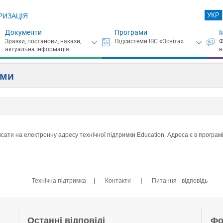
УКР
РИЗАЦІЯ
Документи
Програми
І
ами
ати на електронну адресу технічної підтримки Education. Адреса є в програмі
|
|
Технічна підтримка
Контакти
Питання - відповідь
Останні відповіді
Фо