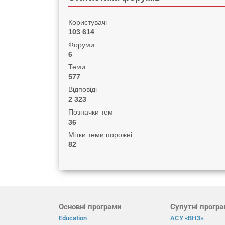
Користувачі
103 614
Форуми
6
Теми
577
Відповіді
2 323
Позначки тем
36
Мітки теми порожні
82
Основні програми
Супутні прогр
Education
АСУ «ВНЗ»