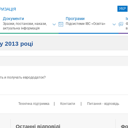
УКР
РИЗАЦІЯ
Документи
Програми
І
у 2013 році
ать и получать еврододаток?
|
|
Технічна підтримка
Контакти
Питання - відповідь
Останні відповіді
Фо