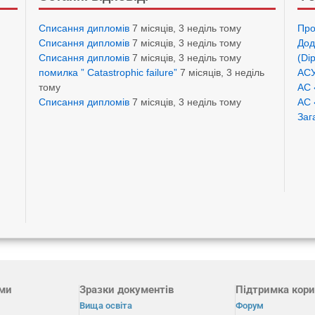
Списання дипломів
7 місяців, 3 неділь тому
Про
Списання дипломів
7 місяців, 3 неділь тому
Дод
Списання дипломів
7 місяців, 3 неділь тому
(Di
помилка ” Catastrophic failure”
7 місяців, 3 неділь
АСУ
тому
АС 
Списання дипломів
7 місяців, 3 неділь тому
АС 
Заг
ами
Зразки документів
Підтримка кори
Вища освіта
Форум