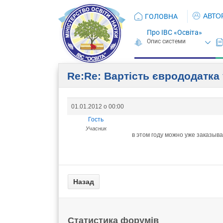
АВТО
ГОЛОВНА
Про ІВС «Освіта»
Re:Re: Вартість єврододатка 
01.01.2012 о 00:00
Гость
Учасник
в этом году можно уже заказыв
Статистика форумів