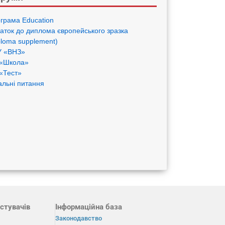
грама Eduсation
аток до диплома європейського зразка
ploma supplement)
 «ВНЗ»
«Школа»
«Тест»
альні питання
стувачів
Інформаційна база
Законодавство