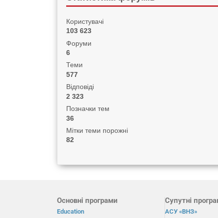
Користувачі
103 623
Форуми
6
Теми
577
Відповіді
2 323
Позначки тем
36
Мітки теми порожні
82
Основні програми
Супутні прогр
Education
АСУ «ВНЗ»