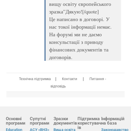
вищу освіту європейського
зразка”Дякую![/quote]
Це написано в договорі. У
нас токої інформації немає.
На форумі ми не даємо
консульстації з приводу
фінансових документів та
договорів.
|
|
Технічна підтримка
Контакти
Питання -
відповідь
Основні
Супутні
Зразки
Підтримка
Інформацій
програми
програми
документів
користувач
на база
ів
Education
АСУ «ВНЗ»
Вища освіта
Законодавство