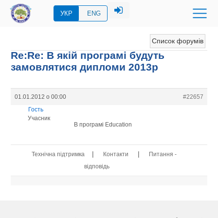
УКР
ENG
Список форумів
Re:Re: В якій програмі будуть
замовлятися дипломи 2013р
01.01.2012 о 00:00
#22657
Гость
Учасник
В програмі Education
|
|
Технічна підтримка
Контакти
Питання -
відповідь