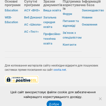
Основні
Супутні
Зразки
Підтримка
Інформацій
програми
програми
документів
користувач
на база
ів
Education
АСУ «ВНЗ»
Вища освіта
Законодавство
Форум
WEB-
Веб Деканат
Загальна
Новини
Питання та
Education
середня
АС «Школа»
Оновлення
відповіді
освіта
АС «Тест»
Зв’язок з
Професійно-
спеціалістом
технічна
освіта
Контакти
Для копіювання матеріалів сайту необхідне відкрите для пошукових
системах пряме посилання на сайт
osvita.net
.
© Інформаційно-виробнича система «Освіта» 2026.
Цей сайт використовує файли cookie для забезпечення
найкращого користувацького досвіду.
ІВС «ОСВІТА»
Добре