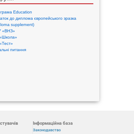
грама Eduсation
аток до диплома європейського зразка
ploma supplement)
 «ВНЗ»
«Школа»
«Тест»
альні питання
стувачів
Інформаційна база
Законодавство