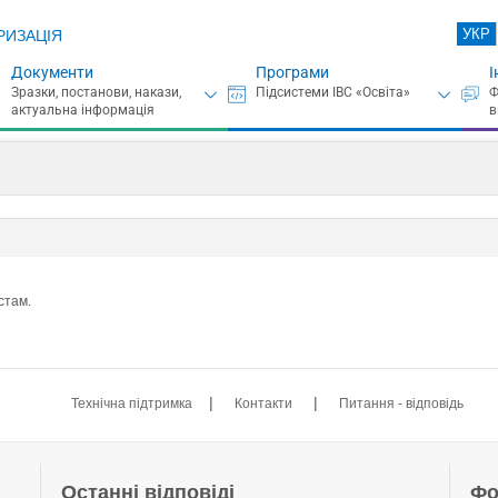
УКР
РИЗАЦІЯ
Документи
Програми
І
стам.
|
|
Технічна підтримка
Контакти
Питання - відповідь
Останні відповіді
Фо