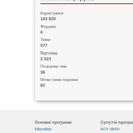
Користувачі
103 620
Форуми
6
Теми
577
Відповіді
2 323
Позначки тем
36
Мітки теми порожні
82
Основні програми
Супутні прогр
Education
АСУ «ВНЗ»