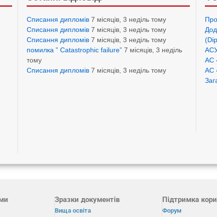
Списання дипломів
7 місяців, 3 неділь тому
Про
Списання дипломів
7 місяців, 3 неділь тому
Дод
Списання дипломів
7 місяців, 3 неділь тому
(Di
помилка ” Catastrophic failure”
7 місяців, 3 неділь
АСУ
тому
АС 
Списання дипломів
7 місяців, 3 неділь тому
АС 
Заг
ами
Зразки документів
Підтримка кори
Вища освіта
Форум