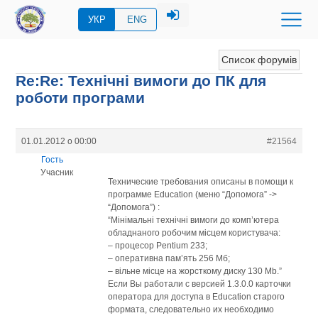
УКР
ENG
Список форумів
Re:Re: Технічні вимоги до ПК для
роботи програми
01.01.2012 о 00:00
#21564
Гость
Учасник
Технические требования описаны в помощи к
программе Education (меню “Допомога” ->
“Допомога”) :
“Мінімальні технічні вимоги до комп’ютера
обладнаного робочим місцем користувача:
– процесор Pentium 233;
– оперативна пам’ять 256 Мб;
– вільне місце на жорсткому диску 130 Мb.”
Если Вы работали с версией 1.3.0.0 карточки
оператора для доступа в Education старого
формата, следовательно их необходимо