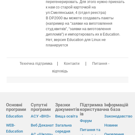
перегенерировать. Для этого нужно приехать
к нам со старой карточкой на
ул.Смелянськая, 4 (отдел реестра)
В DP2000 вы можете создавать пакеты
(например на “заявки на виготовлення
студ.квитків”, “заявки на виготовлення
дипломів”) и импортировать их в Education.
Нет, версия Education для Linux не
планируется
|
|
Технічна підтримка
Контакти
Питання -
відповідь
Основні
Супутні
Зразки
Підтримка
Інформацій
програми
програми
документів
користувач
на база
ів
Education
АСУ «ВНЗ»
Вища освіта
Законодавство
Форум
WEB-
Веб Деканат
Загальна
Новини
Питання та
Education
середня
АС «Школа»
Оновлення