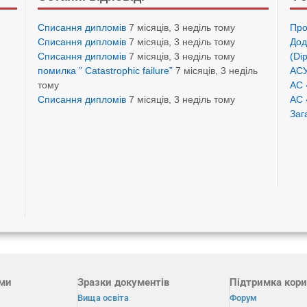
Списання дипломів
7 місяців, 3 неділь тому
Про
Списання дипломів
7 місяців, 3 неділь тому
Дод
Списання дипломів
7 місяців, 3 неділь тому
(Di
помилка ” Catastrophic failure”
7 місяців, 3 неділь
АСУ
тому
АС 
Списання дипломів
7 місяців, 3 неділь тому
АС 
Заг
ами
Зразки документів
Підтримка кори
Вища освіта
Форум