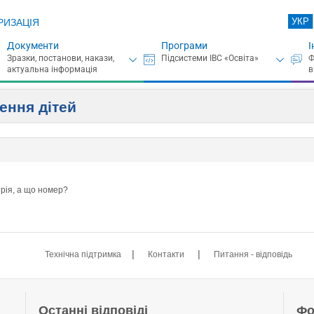
УКР
РИЗАЦІЯ
Документи
Програми
І
ення дітей
ерія, а що номер?
|
|
Технічна підтримка
Контакти
Питання - відповідь
Останні відповіді
Фо