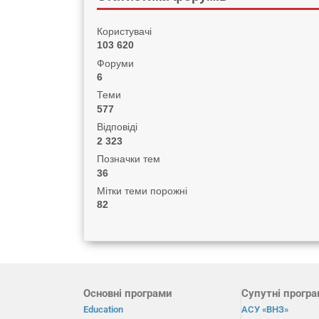
Користувачі
103 620
Форуми
6
Теми
577
Відповіді
2 323
Позначки тем
36
Мітки теми порожні
82
Основні програми
Супутні прогр
Education
АСУ «ВНЗ»