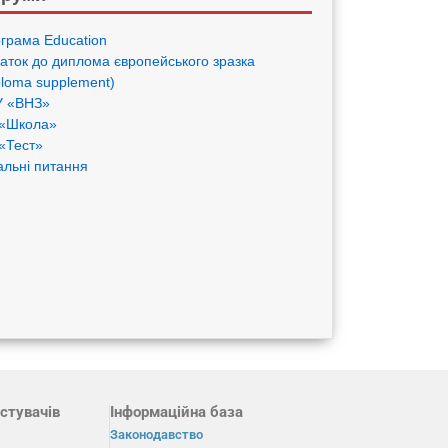
грама Eduсation
аток до диплома європейського зразка
ploma supplement)
 «ВНЗ»
«Школа»
«Тест»
альні питання
стувачів
Інформаційна база
Законодавство