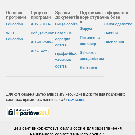
Основні
Супутні
Зразки
Підтримка
Інформацій
програми
програми
документів
користувач
на база
ів
Education
АСУ «ВНЗ»
Вища освіта
Законодавство
Форум
WEB-
Веб Деканат
Загальна
Новини
Питання та
Education
середня
АС «Школа»
Оновлення
відповіді
освіта
АС «Тест»
Зв’язок з
Професійно-
спеціалістом
технічна
освіта
Контакти
Для копіювання матеріалів сайту необхідне відкрите для пошукових
системах пряме посилання на сайт
osvita.net
.
© Інформаційно-виробнича система «Освіта» 2026.
Цей сайт використовує файли cookie для забезпечення
найкращого користувацького досвіду.