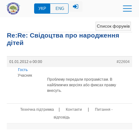
УКР
ENG
Список форумів
Re:Re: Свідоцтва про народження
дітей
01.01.2012 о 00:00
#22604
Гость
Учасник
Проблему передали програмістам. В
найближчих версіях або фиксах правку
внесуть.
|
|
Технічна підтримка
Контакти
Питання -
відповідь