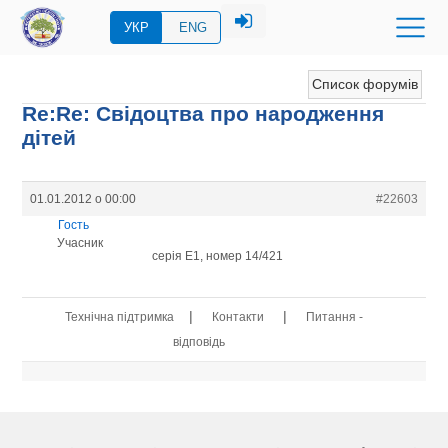
УКР
ENG
Список форумів
Re:Re: Свідоцтва про народження
дітей
01.01.2012 о 00:00
#22603
Гость
Учасник
серія Е1, номер 14/421
|
|
Технічна підтримка
Контакти
Питання -
відповідь