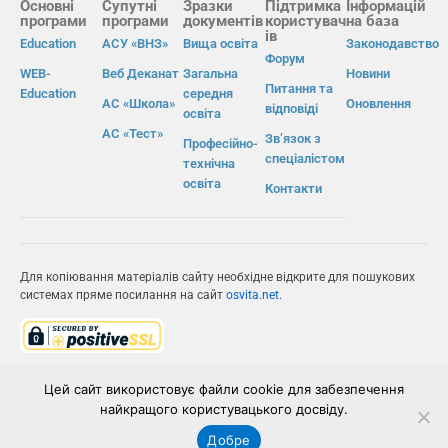
Основні
Супутні
Зразки
Підтримка
Інформацій
програми
програми
документів
користувач
на база
ів
Education
АСУ «ВНЗ»
Вища освіта
Законодавство
Форум
WEB-
Веб Деканат
Загальна
Новини
Питання та
Education
середня
АС «Школа»
Оновлення
відповіді
освіта
АС «Тест»
Зв’язок з
Професійно-
спеціалістом
технічна
освіта
Контакти
Для копіювання матеріалів сайту необхідне відкрите для пошукових
системах пряме посилання на сайт
osvita.net
.
© Інформаційно-виробнича система «Освіта» 2026.
Цей сайт використовує файли cookie для забезпечення
найкращого користувацького досвіду.
ІВС «ОСВІТА»
Добре