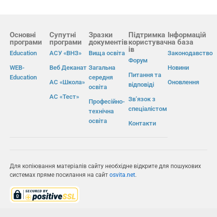
Основні
Супутні
Зразки
Підтримка
Інформацій
програми
програми
документів
користувач
на база
ів
Education
АСУ «ВНЗ»
Вища освіта
Законодавство
Форум
WEB-
Веб Деканат
Загальна
Новини
Питання та
Education
середня
АС «Школа»
Оновлення
відповіді
освіта
АС «Тест»
Зв’язок з
Професійно-
спеціалістом
технічна
освіта
Контакти
Для копіювання матеріалів сайту необхідне відкрите для пошукових
системах пряме посилання на сайт
osvita.net
.
© Інформаційно-виробнича система «Освіта» 2026.