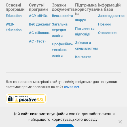
Основні
Супутні
Зразки
Підтримка
Інформацій
програми
програми
документів
користувач
на база
ів
Education
АСУ «ВНЗ»
Вища освіта
Законодавство
Форум
WEB-
Веб Деканат
Загальна
Новини
Питання та
Education
середня
АС «Школа»
Оновлення
відповіді
освіта
АС «Тест»
Зв’язок з
Професійно-
спеціалістом
технічна
освіта
Контакти
Для копіювання матеріалів сайту необхідне відкрите для пошукових
системах пряме посилання на сайт
osvita.net
.
© Інформаційно-виробнича система «Освіта» 2026.
Цей сайт використовує файли cookie для забезпечення
найкращого користувацького досвіду.
ІВС «ОСВІТА»