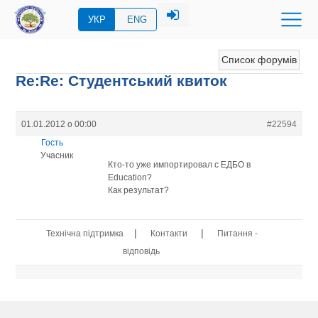
УКР
ENG
Список форумів
Re:Re: Студентський квиток
01.01.2012 о 00:00
#22594
Гость
Учасник
Кто-то уже импортировал с ЕДБО в
Education?
Как результат?
|
|
Технічна підтримка
Контакти
Питання -
відповідь