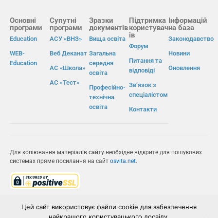
Основні
Супутні
Зразки
Підтримка
Інформацій
програми
програми
документів
користувач
на база
ів
Education
АСУ «ВНЗ»
Вища освіта
Законодавство
Форум
WEB-
Веб Деканат
Загальна
Новини
Питання та
Education
середня
АС «Школа»
Оновлення
відповіді
освіта
АС «Тест»
Зв’язок з
Професійно-
спеціалістом
технічна
освіта
Контакти
Для копіювання матеріалів сайту необхідне відкрите для пошукових
системах пряме посилання на сайт
osvita.net
.
© Інформаційно-виробнича система «Освіта» 2026.
Цей сайт використовує файли cookie для забезпечення
найкращого користувацького досвіду.