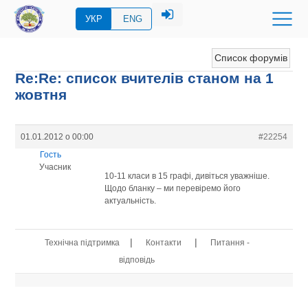
УКР
ENG
Список форумів
Re:Re: список вчителів станом на 1
жовтня
01.01.2012 о 00:00
#22254
Гость
Учасник
10-11 класи в 15 графі, дивіться уважніше.
Щодо бланку – ми перевіремо його
актуальність.
|
|
Технічна підтримка
Контакти
Питання -
відповідь