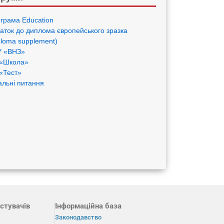
грама Eduсation
аток до диплома європейського зразка
ploma supplement)
 «ВНЗ»
«Школа»
«Тест»
альні питання
стувачів
Інформаційна база
Законодавство