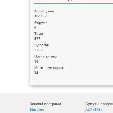
Користувачі
103 623
Форуми
6
Теми
577
Відповіді
2 323
Позначки тем
36
Мітки теми порожні
82
Основні програми
Супутні прогр
Education
АСУ «ВНЗ»