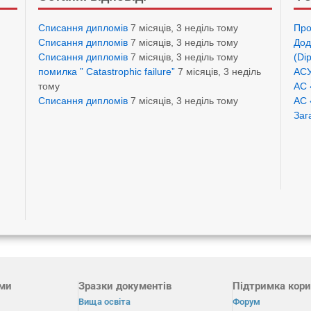
Списання дипломів
7 місяців, 3 неділь тому
Про
Списання дипломів
7 місяців, 3 неділь тому
Дод
Списання дипломів
7 місяців, 3 неділь тому
(Di
помилка ” Catastrophic failure”
7 місяців, 3 неділь
АСУ
тому
АС 
Списання дипломів
7 місяців, 3 неділь тому
АС 
Заг
ами
Зразки документів
Підтримка кори
Вища освіта
Форум