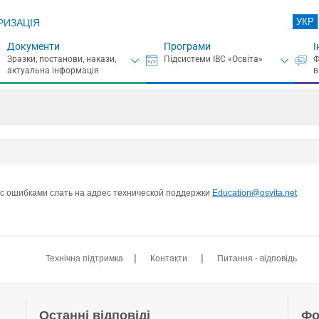
УКР
РИЗАЦІЯ
Документи
Програми
І
с ошибками слать на адрес технической поддержки
Education@osvita.net
|
|
Технічна підтримка
Контакти
Питання - відповідь
Останні відповіді
Фо