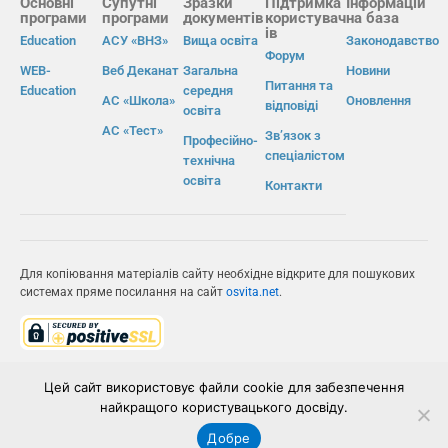
Основні
Супутні
Зразки
Підтримка
Інформацій
програми
програми
документів
користувач
на база
ів
Education
АСУ «ВНЗ»
Вища освіта
Законодавство
Форум
WEB-
Веб Деканат
Загальна
Новини
Питання та
Education
середня
АС «Школа»
Оновлення
відповіді
освіта
АС «Тест»
Зв’язок з
Професійно-
спеціалістом
технічна
освіта
Контакти
Для копіювання матеріалів сайту необхідне відкрите для пошукових
системах пряме посилання на сайт
osvita.net
.
© Інформаційно-виробнича система «Освіта» 2026.
Цей сайт використовує файли cookie для забезпечення
найкращого користувацького досвіду.
ІВС «ОСВІТА»
Добре