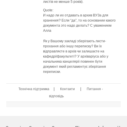
листів не менше 5 років).
Quote:
И надо ли их отдавать в архив ВУЗа для
хранения? Если “да”, то на основании какого
документа это надо делать? С уважением
Алла
Як у Вашому закладі зберігають листи-
прохання або іншу переписку? Ви їх
відправляєте в архів чи залишаєте на
кафедрі/факультеті? У архіваріуса або у
начальника канцеляріі повинен бути
документ який регламентує зберігання
переписки.
|
|
Технічна підтримка
Контакти
Питання -
відповідь