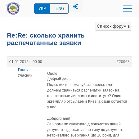
УКР
ENG
Список форумів
Re:Re: сколько хранить
распечатанные заявки
01.01.2012 о 00:00
#20968
Гость
Quote:
Учасник
Добрый день.
Подскажите, пожалуйста, сколько лет
должны храниться распечатки заявок на
пластиковые дипломы в институте? Один
экземпляр отсылаем в Киев, а один остается
у нас.
Доброго дня!
За нормами сучасного діловодства даний
документ відноситься по типу до документів
нетривалого зберігання (до 10 років, для