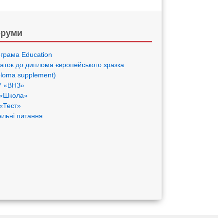
руми
грама Eduсation
аток до диплома європейського зразка
ploma supplement)
 «ВНЗ»
«Школа»
«Тест»
альні питання