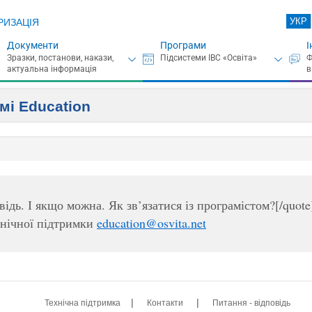
УКР
РИЗАЦІЯ
Документи
Програми
І
мі Eduсation
ідь. І якщо можна. Як зв’язатися із програмістом?[/quote
хнічної підтримки
education@osvita.net
|
|
Технічна підтримка
Контакти
Питання - відповідь