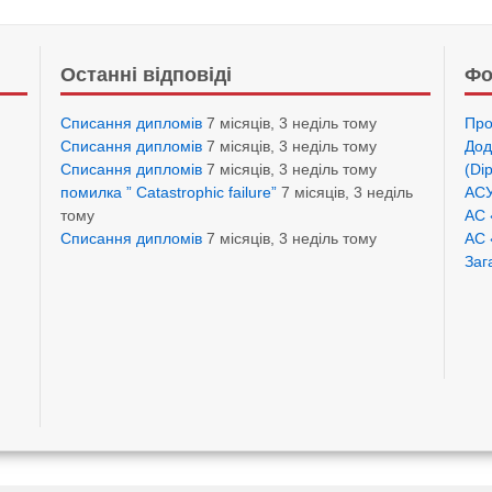
Останні відповіді
Фо
Списання дипломів
7 місяців, 3 неділь тому
Про
Списання дипломів
7 місяців, 3 неділь тому
Дод
Списання дипломів
7 місяців, 3 неділь тому
(Di
помилка ” Catastrophic failure”
7 місяців, 3 неділь
АСУ
тому
АС 
Списання дипломів
7 місяців, 3 неділь тому
АС 
Заг