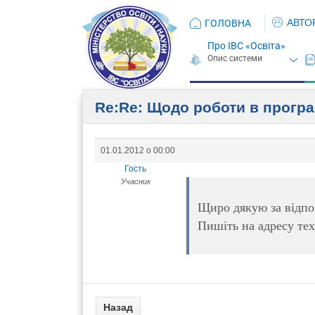
АВТО
ГОЛОВНА
Про ІВС «Освіта»
Re:Re: Щодо роботи в програ
01.01.2012 о 00:00
Гость
Учасник
Щиро дякую за відпов
Пишіть на адресу те