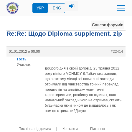
УКР
ENG
Список форумів
Re:Re: Щодо Diploma supplement. zip
01.01.2012 о 00:00
#22414
Гость
Учасник
Доброго дня в своїй доповіді 23 травня 2012
року міністр МОНМСУ Д.Табачника заявив,
що в лютому місяці всі навчальні заклади
отримали від міністерства точний переклад
предметів на англійську мову, точні
характеристики, розбивку по годинах, наш
навчальний заклад нічого не отримав, скажіть
будь-ласка яким чином це видавалось, і як
нам це отримати?Дякую.
|
|
Технічна підтримка
Контакти
Питання -