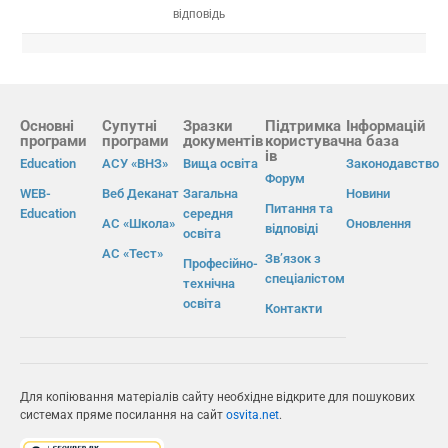
відповідь
Основні
Супутні
Зразки
Підтримка
Інформацій
програми
програми
документів
користувач
на база
ів
Education
АСУ «ВНЗ»
Вища освіта
Законодавство
Форум
WEB-
Веб Деканат
Загальна
Новини
Питання та
Education
середня
АС «Школа»
Оновлення
відповіді
освіта
АС «Тест»
Зв’язок з
Професійно-
спеціалістом
технічна
освіта
Контакти
Для копіювання матеріалів сайту необхідне відкрите для пошукових
системах пряме посилання на сайт
osvita.net
.