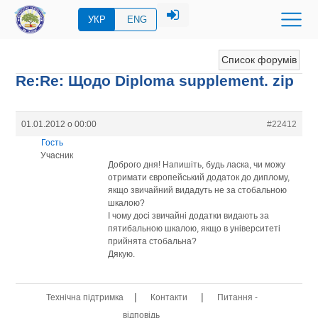
УКР
ENG
Список форумів
Re:Re: Щодо Diploma supplement. zip
01.01.2012 о 00:00
#22412
Гость
Учасник
Доброго дня! Напишіть, будь ласка, чи можу
отримати європейський додаток до диплому,
якщо звичайний видадуть не за стобальною
шкалою?
І чому досі звичайні додатки видають за
пятибальною шкалою, якщо в університеті
прийнята стобальна?
Дякую.
|
|
Технічна підтримка
Контакти
Питання -
відповідь