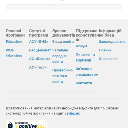
Основні
Супутні
Зразки
Підтримка
Інформацій
програми
програми
документів
користувач
на база
ів
Education
АСУ «ВНЗ»
Вища освіта
Законодавство
Форум
WEB-
Веб Деканат
Загальна
Новини
Питання та
Education
середня
АС «Школа»
Оновлення
відповіді
освіта
АС «Тест»
Зв’язок з
Професійно-
спеціалістом
технічна
освіта
Контакти
Для копіювання матеріалів сайту необхідне відкрите для пошукових
системах пряме посилання на сайт
osvita.net
.