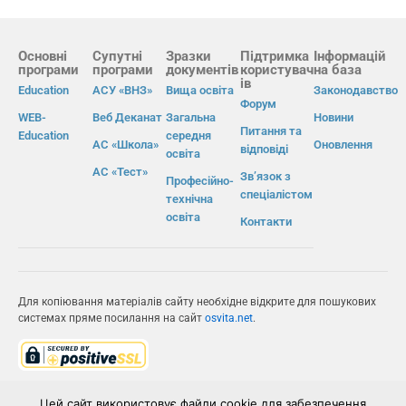
Основні
Супутні
Зразки
Підтримка
Інформацій
програми
програми
документів
користувач
на база
ів
Education
АСУ «ВНЗ»
Вища освіта
Законодавство
Форум
WEB-
Веб Деканат
Загальна
Новини
Питання та
Education
середня
АС «Школа»
Оновлення
відповіді
освіта
АС «Тест»
Зв’язок з
Професійно-
спеціалістом
технічна
освіта
Контакти
Для копіювання матеріалів сайту необхідне відкрите для пошукових
системах пряме посилання на сайт
osvita.net
.
© Інформаційно-виробнича система «Освіта» 2026.
Цей сайт використовує файли cookie для забезпечення