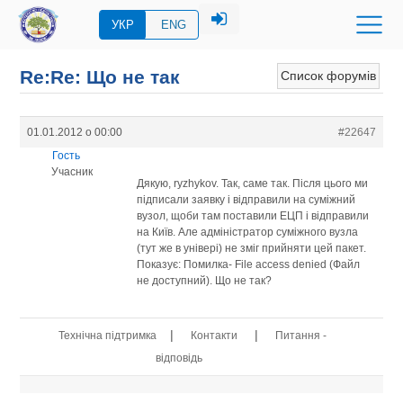
УКР
ENG
Re:Re: Що не так
Список форумів
01.01.2012 о 00:00
#22647
Гость
Учасник
Дякую, ryzhykov. Так, саме так. Після цього ми
підписали заявку і відправили на суміжний
вузол, щоби там поставили ЕЦП і відправили
на Київ. Але адміністратор суміжного вузла
(тут же в універі) не зміг прийняти цей пакет.
Показує: Помилка- File access denied (Файл
не доступний). Що не так?
|
|
Технічна підтримка
Контакти
Питання -
відповідь