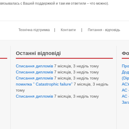
связывалась с Вашей поддержкой и там им ответили – что можно).
|
|
Технічна підтримка
Контакти
Питання - відповідь
Останні відповіді
Фо
Списання дипломів
7 місяців, 3 неділь тому
Про
Списання дипломів
7 місяців, 3 неділь тому
Дод
Списання дипломів
7 місяців, 3 неділь тому
(Di
помилка ” Catastrophic failure”
7 місяців, 3 неділь
АСУ
тому
АС 
Списання дипломів
7 місяців, 3 неділь тому
АС 
Заг