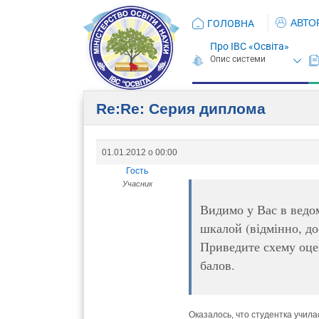
АВТО
ГОЛОВНА
Про ІВС «Освіта»
Re:Re: Серия диплома
01.01.2012 о 00:00
Гость
Учасник
Видимо у Вас в ведо
шкалой (відмінно, д
Приведите схему оце
балов.
Оказалось, что студентка учил