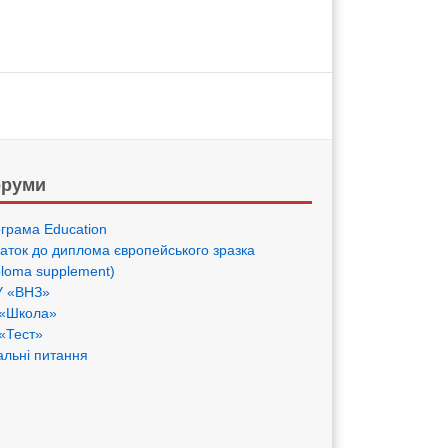
руми
грама Eduсation
аток до диплома європейського зразка
ploma supplement)
 «ВНЗ»
«Школа»
«Тест»
альні питання