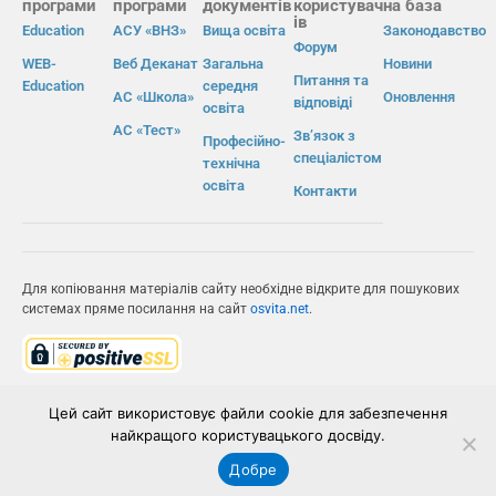
програми
програми
документів
користувач
на база
ів
Education
АСУ «ВНЗ»
Вища освіта
Законодавство
Форум
WEB-
Веб Деканат
Загальна
Новини
Питання та
Education
середня
АС «Школа»
Оновлення
відповіді
освіта
АС «Тест»
Зв’язок з
Професійно-
спеціалістом
технічна
освіта
Контакти
Для копіювання матеріалів сайту необхідне відкрите для пошукових
системах пряме посилання на сайт
osvita.net
.
© Інформаційно-виробнича система «Освіта» 2026.
Цей сайт використовує файли cookie для забезпечення
найкращого користувацького досвіду.
ІВС «ОСВІТА»
Добре