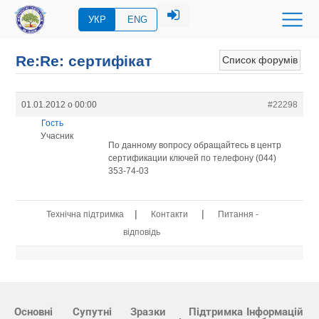
УКР
ENG
Re:Re: сертифікат
Список форумів
01.01.2012 о 00:00
#22298
Гость
Учасник
По данному вопросу обращайтесь в центр
сертификации ключей по телефону (044)
353-74-03
|
|
Технічна підтримка
Контакти
Питання -
відповідь
Основні
Супутні
Зразки
Підтримка
Інформацій