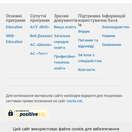
Основні
Супутні
Зразки
Підтримка
Інформацій
програми
програми
документів
користувач
на база
ів
Education
АСУ «ВНЗ»
Вища освіта
Законодавство
Форум
WEB-
Веб Деканат
Загальна
Новини
Питання та
Education
середня
АС «Школа»
Оновлення
відповіді
освіта
АС «Тест»
Зв’язок з
Професійно-
спеціалістом
технічна
освіта
Контакти
Для копіювання матеріалів сайту необхідне відкрите для пошукових
системах пряме посилання на сайт
osvita.net
.
© Інформаційно-виробнича система «Освіта» 2026.
Цей сайт використовує файли cookie для забезпечення