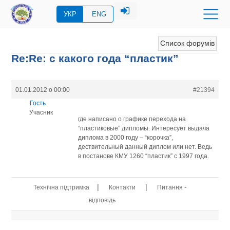
УКР
ENG
Список форумів
Re:Re: с какого года “пластик”
01.01.2012 о 00:00
#21394
Гость
Учасник
где написано о графике перехода на
“пластиковые” дипломы. Интересует выдача
диплома в 2000 году – “корочка”,
дествительный данный диплом или нет. Ведь
в постанове КМУ 1260 “пластик” с 1997 года.
|
|
Технічна підтримка
Контакти
Питання -
відповідь