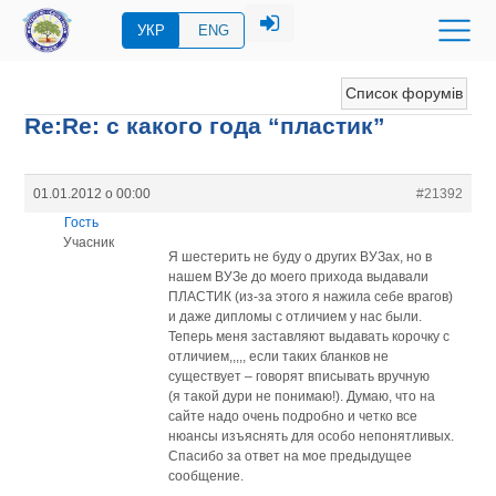
УКР
ENG
Список форумів
Re:Re: с какого года “пластик”
01.01.2012 о 00:00
#21392
Гость
Учасник
Я шестерить не буду о других ВУЗах, но в
нашем ВУЗе до моего прихода выдавали
ПЛАСТИК (из-за этого я нажила себе врагов)
и даже дипломы с отличием у нас были.
Теперь меня заставляют выдавать корочку с
отличием,,,,, если таких бланков не
существует – говорят вписывать вручную
(я такой дури не понимаю!). Думаю, что на
сайте надо очень подробно и четко все
нюансы изъяснять для особо непонятливых.
Спасибо за ответ на мое предыдущее
сообщение.