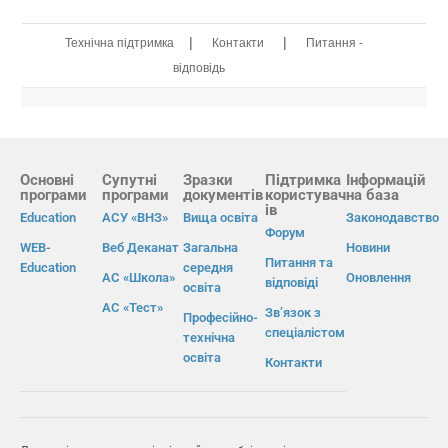
|
|
Технічна підтримка
Контакти
Питання -
відповідь
Основні
Супутні
Зразки
Підтримка
Інформацій
програми
програми
документів
користувач
на база
ів
Education
АСУ «ВНЗ»
Вища освіта
Законодавство
Форум
WEB-
Веб Деканат
Загальна
Новини
Питання та
Education
середня
АС «Школа»
Оновлення
відповіді
освіта
АС «Тест»
Зв’язок з
Професійно-
спеціалістом
технічна
освіта
Контакти