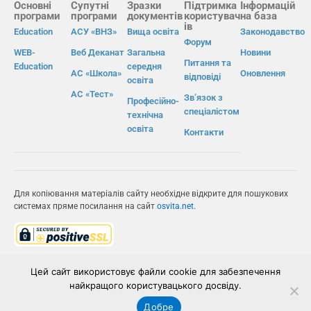
Основні
Супутні
Зразки
Підтримка
Інформацій
програми
програми
документів
користувач
на база
ів
Education
АСУ «ВНЗ»
Вища освіта
Законодавство
Форум
WEB-
Веб Деканат
Загальна
Новини
Питання та
Education
середня
АС «Школа»
Оновлення
відповіді
освіта
АС «Тест»
Зв’язок з
Професійно-
спеціалістом
технічна
освіта
Контакти
Для копіювання матеріалів сайту необхідне відкрите для пошукових
системах пряме посилання на сайт
osvita.net
.
© Інформаційно-виробнича система «Освіта» 2026.
Цей сайт використовує файли cookie для забезпечення
найкращого користувацького досвіду.
ІВС «ОСВІТА»
Добре