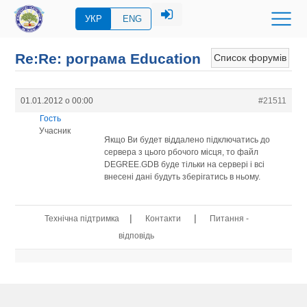
УКР
ENG
Re:Re: рограма Eduсation
Список форумів
01.01.2012 о 00:00
#21511
Гость
Учасник
Якщо Ви будет віддалено підключатись до
сервера з цього рбочого місця, то файл
DEGREE.GDB буде тільки на сервері і всі
внесені дані будуть зберігатись в ньому.
|
|
Технічна підтримка
Контакти
Питання -
відповідь