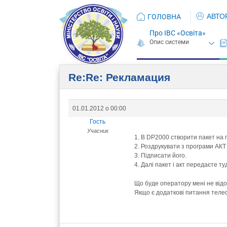
АВТО
ГОЛОВНА
Про ІВС «Освіта»
Re:Re: Рекламация
01.01.2012 о 00:00
Гость
Учасник
1. В DP2000 створити пакет на
2. Роздрукувати з програми АКТ
3. Підписати його.
4. Далі пакет і акт передаєте т
Що буде оператору мені не відо
Якщо є додаткові питання телеф