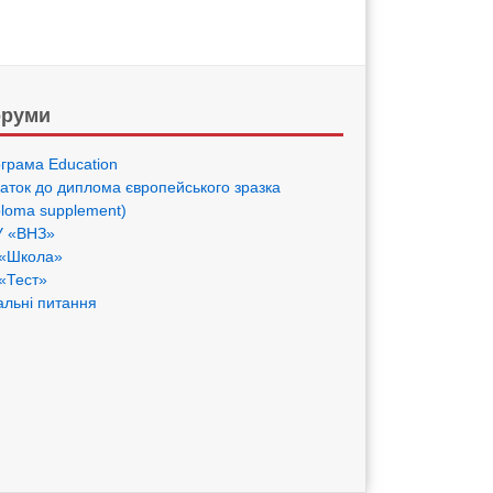
руми
грама Eduсation
аток до диплома європейського зразка
ploma supplement)
 «ВНЗ»
«Школа»
«Тест»
альні питання