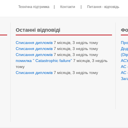
|
|
Технічна підтримка
Контакти
Питання - відповідь
Останні відповіді
Фо
Списання дипломів
7 місяців, 3 неділь тому
Про
Списання дипломів
7 місяців, 3 неділь тому
Дод
Списання дипломів
7 місяців, 3 неділь тому
(Di
помилка ” Catastrophic failure”
7 місяців, 3 неділь
АСУ
тому
АС 
Списання дипломів
7 місяців, 3 неділь тому
АС 
Заг