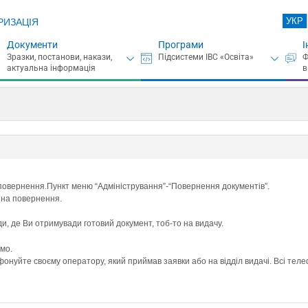
УКР
РИЗАЦІЯ
Документи
Програми
І
 повернення.Пункт меню “Адміністрування”-“Повернення документів”.
 на повернення.
уди, де Ви отримувади готовий документ, тоб-то на видачу.
мо.
онуйте своєму оператору, який приймав заявки або на відділ видачі. Всі теле