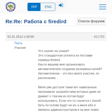
УКР
ENG
Re:Re: Работа с firedird
Список форумів
01.01.2012 о 00:00
#21765
Гость
Учасник
Что значит не знаем?
Это стандартная утилита из поставки
сервера firebird.
Как по вашему мне организовать
автоматическое создание резервных копий?
Автоматически – это без моего участия, по
расписанию…
Меня уже достали такие вот навязанные
програмули, разработчики которых даже не
думают о том как их потом будут
использовать. Если что-то случится с базой
бить по голове будут не их, а меня ибо я
являюсь администратором и на мне лежит