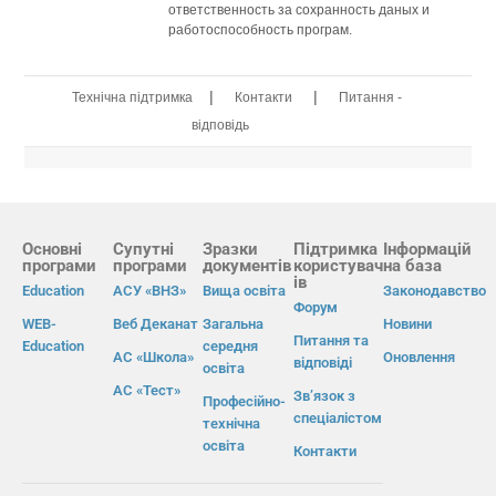
ответственность за сохранность даных и
работоспособность програм.
|
|
Технічна підтримка
Контакти
Питання -
відповідь
Основні
Супутні
Зразки
Підтримка
Інформацій
програми
програми
документів
користувач
на база
ів
Education
АСУ «ВНЗ»
Вища освіта
Законодавство
Форум
WEB-
Веб Деканат
Загальна
Новини
Питання та
Education
середня
АС «Школа»
Оновлення
відповіді
освіта
АС «Тест»
Зв’язок з
Професійно-
спеціалістом
технічна
освіта
Контакти