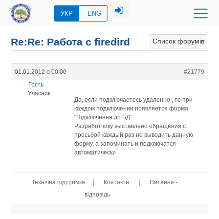
УКР
ENG
Re:Re: Работа с firedird
Список форумів
01.01.2012 о 00:00
#21779
Гость
Учасник
Да, если подключаетесь удаленно , то при
каждом подключении появляется форма
“Підключення до БД”
Разработчику выставлено обращения с
просьбой каждый раз не выводить данную
форму, а запоминать и подключатся
автоматически
|
|
Технічна підтримка
Контакти
Питання -
відповідь