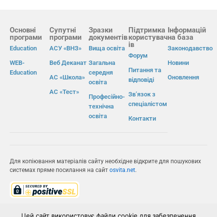
Основні
Супутні
Зразки
Підтримка
Інформацій
програми
програми
документів
користувач
на база
ів
Education
АСУ «ВНЗ»
Вища освіта
Законодавство
Форум
WEB-
Веб Деканат
Загальна
Новини
Питання та
Education
середня
АС «Школа»
Оновлення
відповіді
освіта
АС «Тест»
Зв’язок з
Професійно-
спеціалістом
технічна
освіта
Контакти
Для копіювання матеріалів сайту необхідне відкрите для пошукових
системах пряме посилання на сайт
osvita.net
.
© Інформаційно-виробнича система «Освіта» 2026.
Цей сайт використовує файли cookie для забезпечення