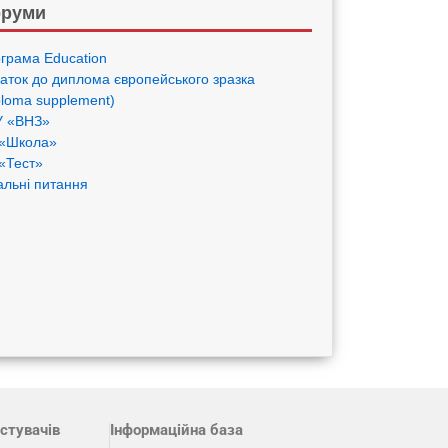
руми
грама Eduсation
аток до диплома європейського зразка
ploma supplement)
 «ВНЗ»
«Школа»
«Тест»
альні питання
стувачів
Інформаційна база