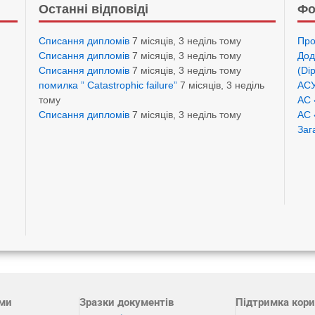
Останні відповіді
Фо
Списання дипломів
7 місяців, 3 неділь тому
Про
Списання дипломів
7 місяців, 3 неділь тому
Дод
Списання дипломів
7 місяців, 3 неділь тому
(Di
помилка ” Catastrophic failure”
7 місяців, 3 неділь
АСУ
тому
АС 
Списання дипломів
7 місяців, 3 неділь тому
АС 
Заг
ами
Зразки документів
Підтримка кори