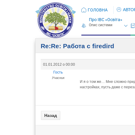
АВТО
ГОЛОВНА
Про ІВС «Освіта»
Re:Re: Работа с firedird
01.01.2012 о 00:00
Гость
Учасник
И я о том же… Мне сложно прид
настройках, пусть даже с пере