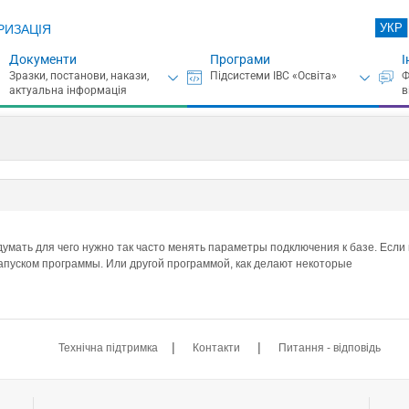
УКР
РИЗАЦІЯ
Документи
Програми
І
умать для чего нужно так часто менять параметры подключения к базе. Если в
запуском программы. Или другой программой, как делают некоторые
|
|
Технічна підтримка
Контакти
Питання - відповідь