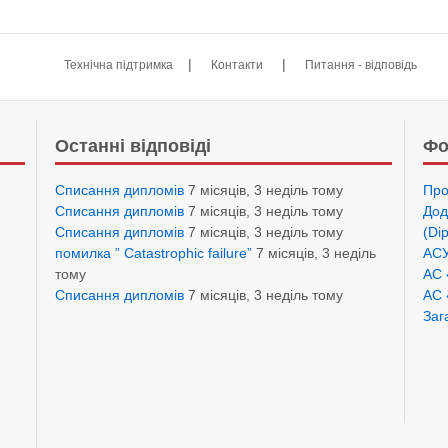
|
|
Технічна підтримка
Контакти
Питання - відповідь
Останні відповіді
Фо
Списання дипломів
7 місяців, 3 неділь тому
Про
Списання дипломів
7 місяців, 3 неділь тому
Дод
Списання дипломів
7 місяців, 3 неділь тому
(Di
помилка ” Catastrophic failure”
7 місяців, 3 неділь
АСУ
тому
АС 
Списання дипломів
7 місяців, 3 неділь тому
АС 
Заг