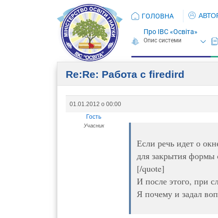
АВТО
ГОЛОВНА
Про ІВС «Освіта»
Re:Re: Работа с firedird
01.01.2012 о 00:00
Гость
Учасник
Если речь идет о ок
для закрытия формы 
[/quote]
И после этого, при 
Я почему и задал воп