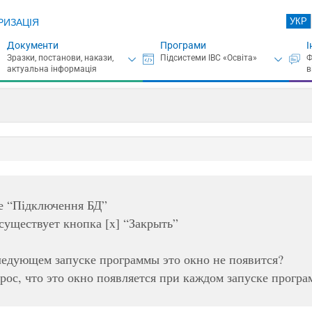
УКР
РИЗАЦІЯ
Документи
Програми
І
не “Підключення БД”
существует кнопка [x] “Закрыть”
следующем запуске программы это окно не появится?
рос, что это окно появляется при каждом запуске програ