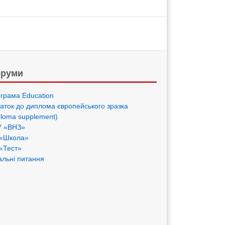
руми
грама Eduсation
аток до диплома європейського зразка
ploma supplement)
 «ВНЗ»
«Школа»
«Тест»
альні питання