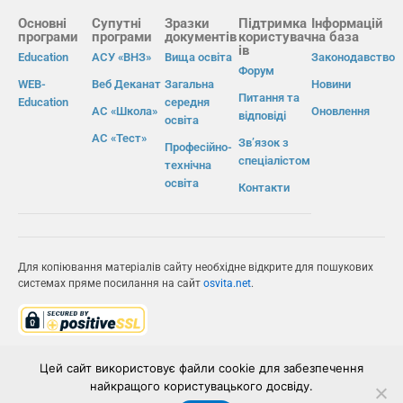
Основні
Супутні
Зразки
Підтримка
Інформацій
програми
програми
документів
користувач
на база
ів
Education
АСУ «ВНЗ»
Вища освіта
Законодавство
Форум
WEB-
Веб Деканат
Загальна
Новини
Питання та
Education
середня
АС «Школа»
Оновлення
відповіді
освіта
АС «Тест»
Зв’язок з
Професійно-
спеціалістом
технічна
освіта
Контакти
Для копіювання матеріалів сайту необхідне відкрите для пошукових
системах пряме посилання на сайт
osvita.net
.
© Інформаційно-виробнича система «Освіта» 2026.
Цей сайт використовує файли cookie для забезпечення
найкращого користувацького досвіду.
ІВС «ОСВІТА»